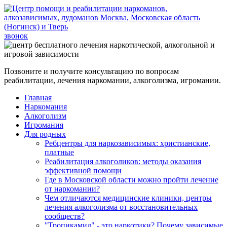
звонок
Позвоните и получите консультацию по вопросам
реабилитации, лечения наркомании, алкоголизма, игромании.
Главная
Наркомания
Алкоголизм
Игромания
Для родных
Ребцентры для наркозависимых: христианские,
платные
Реабилитация алкоголиков: методы оказания
эффективной помощи
Где в Московской области можно пройти лечение
от наркомании?
Чем отличаются медицинские клиники, центры
лечения алкоголизма от восстановительных
сообществ?
"Тропикамид" - это наркотики? Почему зависимые