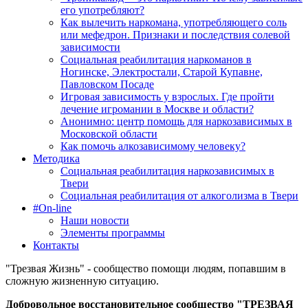
его употребляют?
Как вылечить наркомана, употребляющего соль
или мефедрон. Признаки и последствия солевой
зависимости
Социальная реабилитация наркоманов в
Ногинске, Электростали, Старой Купавне,
Павловском Посаде
Игровая зависимость у взрослых. Где пройти
лечение игромании в Москве и области?
Анонимно: центр помощь для наркозависимых в
Московской области
Как помочь алкозависимому человеку?
Методика
Социальная реабилитация наркозависимых в
Твери
Социальная реабилитация от алкоголизма в Твери
#On-line
Наши новости
Элементы программы
Контакты
"Трезвая Жизнь" - сообщество помощи людям, попавшим в
сложную жизненную ситуацию.
Добровольное восстановительное сообщество "ТРЕЗВАЯ