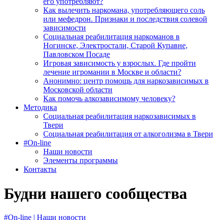
его употребляют?
Как вылечить наркомана, употребляющего соль
или мефедрон. Признаки и последствия солевой
зависимости
Социальная реабилитация наркоманов в
Ногинске, Электростали, Старой Купавне,
Павловском Посаде
Игровая зависимость у взрослых. Где пройти
лечение игромании в Москве и области?
Анонимно: центр помощь для наркозависимых в
Московской области
Как помочь алкозависимому человеку?
Методика
Социальная реабилитация наркозависимых в
Твери
Социальная реабилитация от алкоголизма в Твери
#On-line
Наши новости
Элементы программы
Контакты
Будни нашего сообщества
#On-line | Наши новости