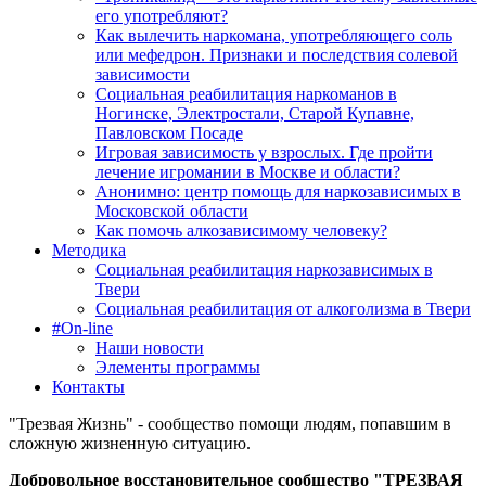
его употребляют?
Как вылечить наркомана, употребляющего соль
или мефедрон. Признаки и последствия солевой
зависимости
Социальная реабилитация наркоманов в
Ногинске, Электростали, Старой Купавне,
Павловском Посаде
Игровая зависимость у взрослых. Где пройти
лечение игромании в Москве и области?
Анонимно: центр помощь для наркозависимых в
Московской области
Как помочь алкозависимому человеку?
Методика
Социальная реабилитация наркозависимых в
Твери
Социальная реабилитация от алкоголизма в Твери
#On-line
Наши новости
Элементы программы
Контакты
"Трезвая Жизнь" - сообщество помощи людям, попавшим в
сложную жизненную ситуацию.
Добровольное восстановительное сообщество "ТРЕЗВАЯ