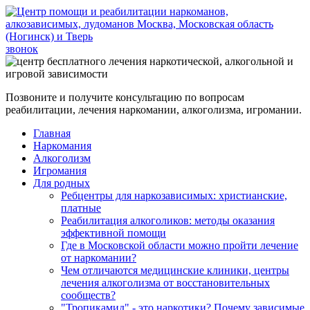
звонок
Позвоните и получите консультацию по вопросам
реабилитации, лечения наркомании, алкоголизма, игромании.
Главная
Наркомания
Алкоголизм
Игромания
Для родных
Ребцентры для наркозависимых: христианские,
платные
Реабилитация алкоголиков: методы оказания
эффективной помощи
Где в Московской области можно пройти лечение
от наркомании?
Чем отличаются медицинские клиники, центры
лечения алкоголизма от восстановительных
сообществ?
"Тропикамид" - это наркотики? Почему зависимые