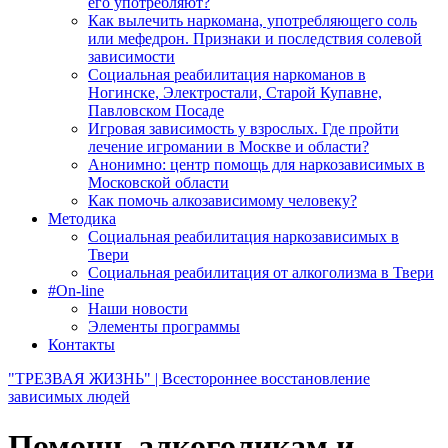
его употребляют?
Как вылечить наркомана, употребляющего соль
или мефедрон. Признаки и последствия солевой
зависимости
Социальная реабилитация наркоманов в
Ногинске, Электростали, Старой Купавне,
Павловском Посаде
Игровая зависимость у взрослых. Где пройти
лечение игромании в Москве и области?
Анонимно: центр помощь для наркозависимых в
Московской области
Как помочь алкозависимому человеку?
Методика
Социальная реабилитация наркозависимых в
Твери
Социальная реабилитация от алкоголизма в Твери
#On-line
Наши новости
Элементы программы
Контакты
"ТРЕЗВАЯ ЖИЗНЬ" | Всестороннее восстановление
зависимых людей
Помощь алкоголикам и