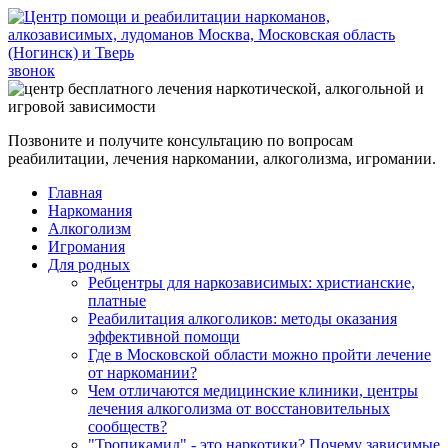
звонок
Позвоните и получите консультацию по вопросам
реабилитации, лечения наркомании, алкоголизма, игромании.
Главная
Наркомания
Алкоголизм
Игромания
Для родных
Ребцентры для наркозависимых: христианские,
платные
Реабилитация алкоголиков: методы оказания
эффективной помощи
Где в Московской области можно пройти лечение
от наркомании?
Чем отличаются медицинские клиники, центры
лечения алкоголизма от восстановительных
сообществ?
"Тропикамид" - это наркотики? Почему зависимые