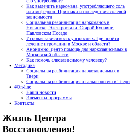
его употребляют?
Как вылечить наркомана, употребляющего соль
или мефедрон. Признаки и последствия солевой
зависимости
Социальная реабилитация наркоманов в
Ногинске, Электростали, Старой Купавне,
Павловском Посаде
Игровая зависимость у взрослых. Где пройти
лечение игромании в Москве и области?
Анонимно: центр помощь для наркозависимых в
Московской области
Как помочь алкозависимому человеку?
Методика
Социальная реабилитация наркозависимых в
Твери
Социальная реабилитация от алкоголизма в Твери
#On-line
Наши новости
Элементы программы
Контакты
Жизнь Центра
Восстановления!