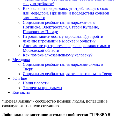
его употребляют?
Как вылечить наркомана, употребляющего соль
или мефедрон. Признаки и последствия солевой
зависимости
Социальная реабилитация наркоманов в
Ногинске, Электростали, Старой Купавне,
Павловском Посаде
Игровая зависимость у взрослых. Где пройти
лечение игромании в Москве и области?
Анонимно: центр помощь для наркозависимых в
Московской области
Как помочь алкозависимому человеку?
Методика
Социальная реабилитация наркозависимых в
Твери
Социальная реабилитация от алкоголизма в Твери
#On-line
Наши новости
Элементы программы
Контакты
"Трезвая Жизнь" - сообщество помощи людям, попавшим в
сложную жизненную ситуацию.
Добровольное восстановительное сообщество "ТРЕЗВАЯ