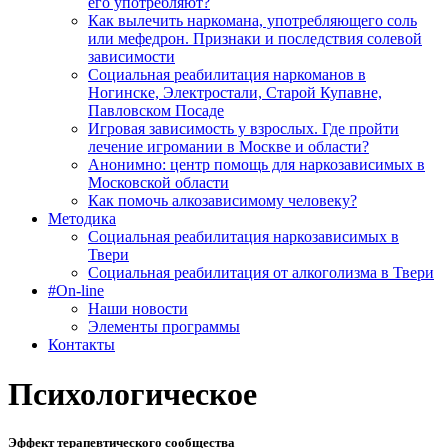
его употребляют?
Как вылечить наркомана, употребляющего соль
или мефедрон. Признаки и последствия солевой
зависимости
Социальная реабилитация наркоманов в
Ногинске, Электростали, Старой Купавне,
Павловском Посаде
Игровая зависимость у взрослых. Где пройти
лечение игромании в Москве и области?
Анонимно: центр помощь для наркозависимых в
Московской области
Как помочь алкозависимому человеку?
Методика
Социальная реабилитация наркозависимых в
Твери
Социальная реабилитация от алкоголизма в Твери
#On-line
Наши новости
Элементы программы
Контакты
Психологическое
Эффект терапевтического сообщества