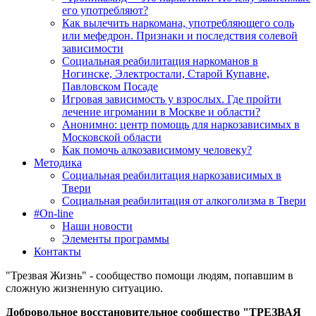
его употребляют?
Как вылечить наркомана, употребляющего соль
или мефедрон. Признаки и последствия солевой
зависимости
Социальная реабилитация наркоманов в
Ногинске, Электростали, Старой Купавне,
Павловском Посаде
Игровая зависимость у взрослых. Где пройти
лечение игромании в Москве и области?
Анонимно: центр помощь для наркозависимых в
Московской области
Как помочь алкозависимому человеку?
Методика
Социальная реабилитация наркозависимых в
Твери
Социальная реабилитация от алкоголизма в Твери
#On-line
Наши новости
Элементы программы
Контакты
"Трезвая Жизнь" - сообщество помощи людям, попавшим в
сложную жизненную ситуацию.
Добровольное восстановительное сообщество "ТРЕЗВАЯ