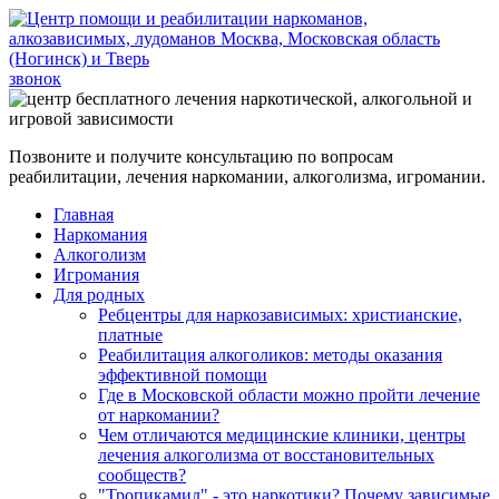
звонок
Позвоните и получите консультацию по вопросам
реабилитации, лечения наркомании, алкоголизма, игромании.
Главная
Наркомания
Алкоголизм
Игромания
Для родных
Ребцентры для наркозависимых: христианские,
платные
Реабилитация алкоголиков: методы оказания
эффективной помощи
Где в Московской области можно пройти лечение
от наркомании?
Чем отличаются медицинские клиники, центры
лечения алкоголизма от восстановительных
сообществ?
"Тропикамид" - это наркотики? Почему зависимые